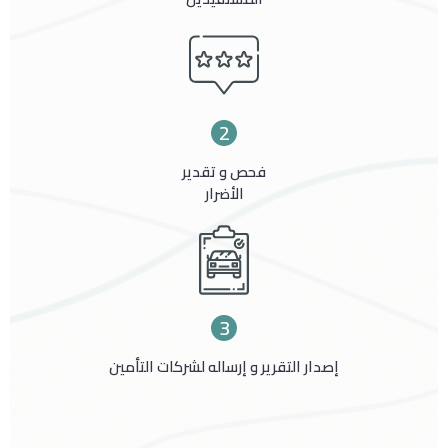
2
فحص و تقدير
الأضرار​
3
إصدار التقرير و إرساله لشركات التأمين​