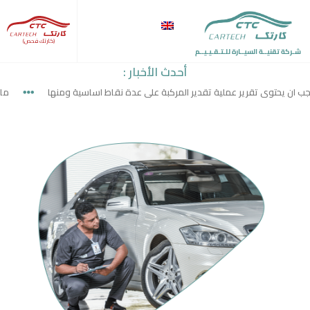
(كارتك فحص)
شـركة تقنيــة السيــارة للـتـقـيـيــم
أحدث الأخبار :
يحتوى تقرير عملية تقدير المركبة على عدة نقاط اساسية ومنها
ما هي ال