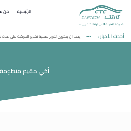
الرئيسية
من ن
شـركة تقنيــة السيــارة للـتـقـيـيــم
أحدث الأخبار :
يجب ان يحتوى تقرير عملية تقدير المركبة على عدة نقاط 
أخي مقيم منظومة تق