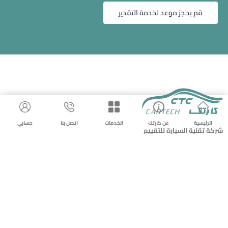
قم بحجز موعد لخدمة التقدير
الرئيسية
عن كارتك
الخدمات
اتصل بنا
حسابي
شركة تقنية السيارة للتقييم
س.ت ١٠١٠٥٨١٧٧٤ – ٧٠١٥٣١١١٩
920008025
info@cartech.com.sa
تواصل معنا
خدمات المركز