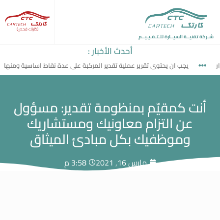
(كارتك فحص)
شـركة تقنيــة السيــارة للـتـقـيـيــم
أحدث الأخبار :
يجب ان يحتوى تقرير عملية تقدير المركبة على عدة نقاط اساسية ومنها
أنت كمقيّم بمنظومة تقدير: مسؤول
عن التزام معاونيك ومستشاريك
وموظفيك بكل مبادئ الميثاق
مارس 16, 2021
3:58 م