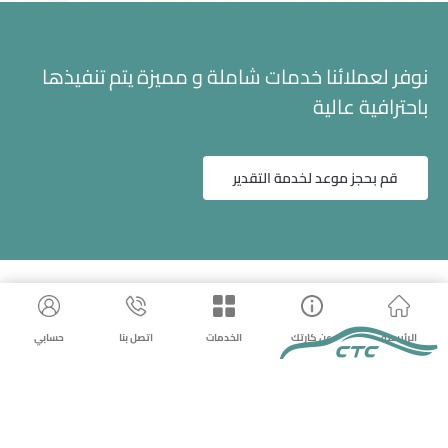
نوفر لعملائنا خدمات شاملة و مميزة يتم تنفيذها
باحترافية عالية
قم بحجز موعد لخدمة التقدير
الرئيسية
عن كارتك
الخدمات
اتصل بنا
حسابي
شركة تقنية السيارة للتقييم
س.ت ١٠١٠٥٨١٧٧٤ – ٧٠١٥٣١١١٩