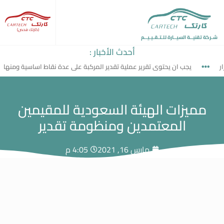
(كارتك فحص)
شـركة تقنيــة السيــارة للـتـقـيـيــم
أحدث الأخبار :
يجب ان يحتوى تقرير عملية تقدير المركبة على عدة نقاط اساسية ومنها
مميزات الهيئة السعودية للمقيمين
المعتمدين ومنظومة تقدير
مارس 16, 2021
4:05 م