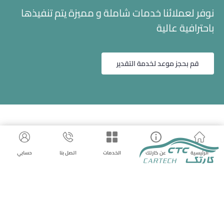
نوفر لعملائنا خدمات شاملة و مميزة يتم تنفيذها
باحترافية عالية
قم بحجز موعد لخدمة التقدير
الرئيسية
عن كارتك
الخدمات
اتصل بنا
حسابي
شركة تقنية السيارة للتقييم
س.ت ١٠١٠٥٨١٧٧٤ – ٧٠١٥٣١١١٩
920008025
info@cartech.com.sa